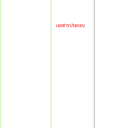
เอกสารประกอบ