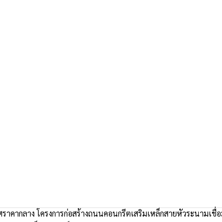
าคากลาง โครงการก่อสร้างถนนคอนกรีตเสริมเหล็กสายหัวระนามเชื่อมหนอง