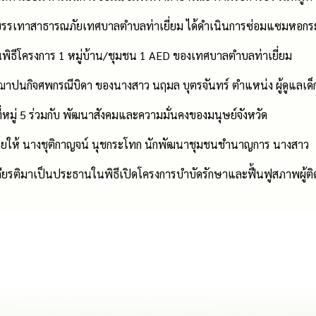
และบรรเทาสาธารณภัยเทศบาลตำบลท่าเยี่ยม ได้ดำเนินการซ่อมแซมหอกร
พิธีโครงการ 1 หมู่บ้าน/ชุมชน 1 AED ของเทศบาลตำบลท่าเยี่ยม
ฌาปนกิจศพกรณีบิดา ของนางสาว นฤมล บุตรจันทร์ ตำแหน่ง ผู้ดูแลเด็
ี่หมู่ 5 ร่วมกับ พัฒนาสังคมและความมั่นคงของมนุษย์จังหวัด
มายให้ นางชุติกาญจน์ นุชกระโทก นักพัฒนาชุมชนชำนาญการ นางสาว
กียรติมาเป็นประธานในพิธีเปิดโครงการบำบัดรักษาและฟื้นฟูสภาพผู้ติ