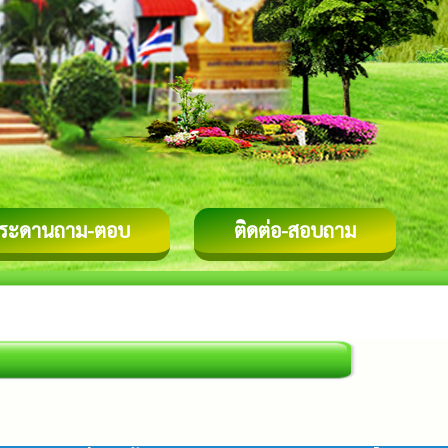
ระดานถาม-ตอบ
ติดต่อ-สอบถาม