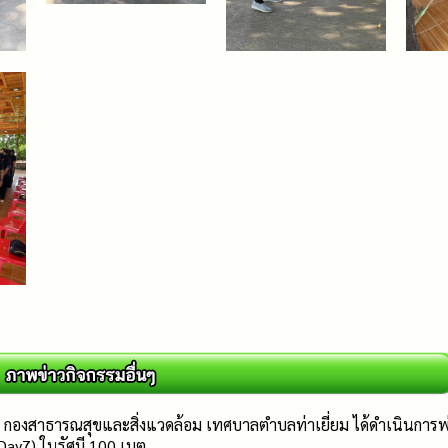
9 กองสาธารณสุขและสิ่งแวดล้อม เทศบาลตำบลท่าเยี่ยม ได้ดำเนินการพ่น
2 (Day7) ในรัศมี 100 เมต