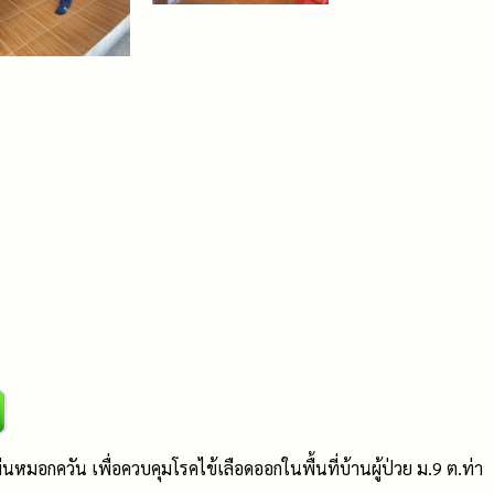
หมอกควัน เพื่อควบคุมโรคไข้เลือดออกในพื้นที่บ้านผู้ป่วย ม.9 ต.ท่า