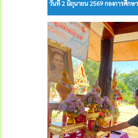
วันที่ 2 มิถุนายน 2569 กองการศึก