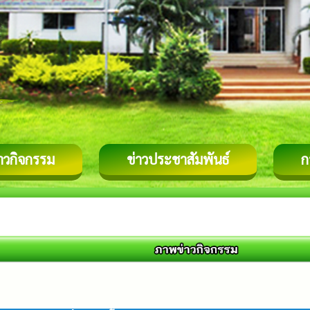
่าวกิจกรรม
ข่าวประชาสัมพันธ์
ก