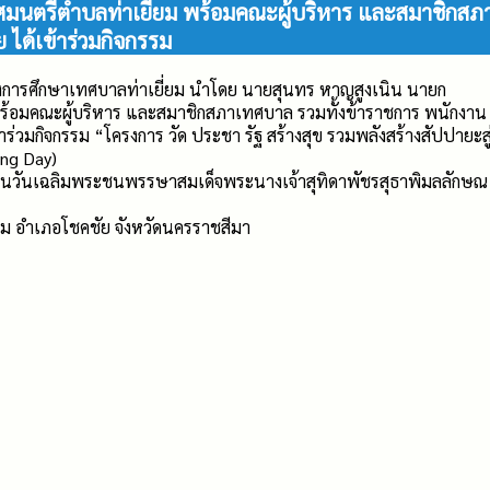
ทศมนตรีตำบลท่าเยี่ยม พร้อมคณะผู้บริหาร และสมาชิกสภ
ได้เข้าร่วมกิจกรรม
กองการศึกษาเทศบาลท่าเยี่ยม นำโดย นายสุนทร หาญสูงเนิน นายก
ร้อมคณะผู้บริหาร และสมาชิกสภาเทศบาล รวมทั้งข้าราชการ พนักงาน
าร่วมกิจกรรม “โครงการ วัด ประชา รัฐ สร้างสุข รวมพลังสร้างสัปปายะสู
ning Day)
่องในวันเฉลิมพระชนพรรษาสมเด็จพระนางเจ้าสุทิดาพัชรสุธาพิมลลักษณ
่ยม อำเภอโชคชัย จังหวัดนครราชสีมา