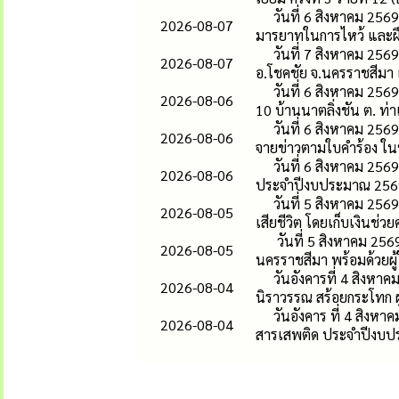
วันที่ 6 สิงหาคม 256
2026-08-07
มารยาทในการไหว้ และฝึ
วันที่ 7 สิงหาคม 256
2026-08-07
อ.โชคชัย จ.นครราชสีมา เ
วันที่ 6 สิงหาคม 25
2026-08-06
10 บ้านนาตลิ่งชัน ต. ท่า
วันที่ 6 สิงหาคม 25
2026-08-06
จายข่าวตามใบคำร้อง ในหม
วันที่ 6 สิงหาคม 25
2026-08-06
ประจำปีงบประมาณ 2569 โ
วันที่ 5 สิงหาคม 25
2026-08-05
เสียชีวิต โดยเก็บเงินช่วย
วันที่ 5 สิงหาคม 256
2026-08-05
นครราชสีมา พร้อมด้วยผู้ให
วันอังคารที่ 4 สิง
2026-08-04
นิราวรรณ สร้อยกระโทก ผ
วันอังคาร ที่ 4 สิง
2026-08-04
สารเสพติด ประจำปีงบป