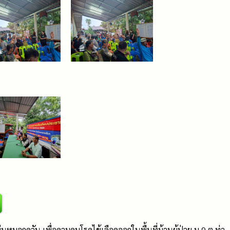
หมอกควัน เพื่อควบคุมโรคไข้เลือดออกในพื้นที่บ้านผู้ป่วย ม.9 ต.ท่า