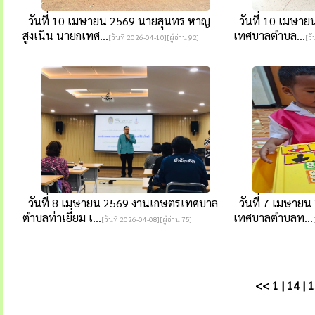
วันที่ 10 เมษายน 2569 นายสุนทร หาญ
วันที่ 10 เมษายน
สูงเนิน นายกเทศ...
เทศบาลตำบล...
[วันที่ 2026-04-10][ผู้อ่าน 92]
[วั
วันที่ 8 เมษายน 2569 งานเกษตรเทศบาล
วันที่ 7 เมษายน 
ตำบลท่าเยี่ยม เ...
เทศบาลตำบลท...
[วันที่ 2026-04-08][ผู้อ่าน 75]
<<
1
|
14
|
1