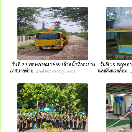
วันที่ 29 พฤษภาคม 2569 เจ้าหน้าที่กองช่าง
วันที่ 29 พฤษภ
เทศบาลตำบ...
และสิ่งแวดล้อม ...
[วันที่ 2026-05-29][ผู้อ่าน 51]