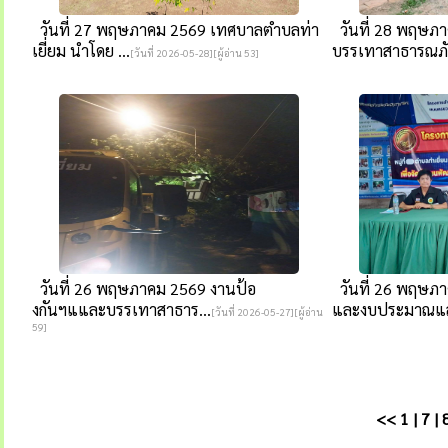
วันที่ 27 พฤษภาคม 2569 เทศบาลตำบลท่า
วันที่ 28 พฤษภา
เยี่ยม นำโดย ...
บรรเทาสาธารณภั.
[วันที่ 2026-05-28][ผู้อ่าน 53]
วันที่ 26 พฤษภาคม 2569 งานป้อ
วันที่ 26 พฤษภา
งกันฯแและบรรเทาสาธาร...
และงบประมาณแล
[วันที่ 2026-05-27][ผู้อ่าน
59]
<<
1
|
7
|